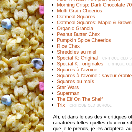
Morning Crisp: Dark Chocolate 
Multi Grain Cheerios
Oatmeal Squares
Oatmeal Squares: Maple & Brown
Organic Granola
Peanut Butter Chex
Pumpkin Spice Cheerios
Rice Chex
Shreddies au miel
Special K: Original
  critique old 
Special K : originales
  critique o
Squares à l'avoine
Squares à l'avoine : saveur érabl
Squares au maïs
Star Wars
Superman
The Elf On The Shelf
Trix
  critique old school
Ah, et dans le cas des « critiques old
rapatriées telles quelles du vieux sit
que je le prends, je les adapterai 