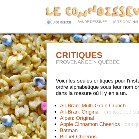
BANDE DESSINÉE
(SITE ORIGINAL
CRITIQUES
PROVENANCE
> QUÉBEC
Voici les seules critiques pour l'in
ordre alphabétique sous leur nom ori
dans la mesure où il y en a un.
All-Bran: Multi-Grain Crunch
All-Bran: Original
  critique old s
Alpen: Original
Apple Cinnamon Cheerios
  criti
Batman
Bleuet Cheerios