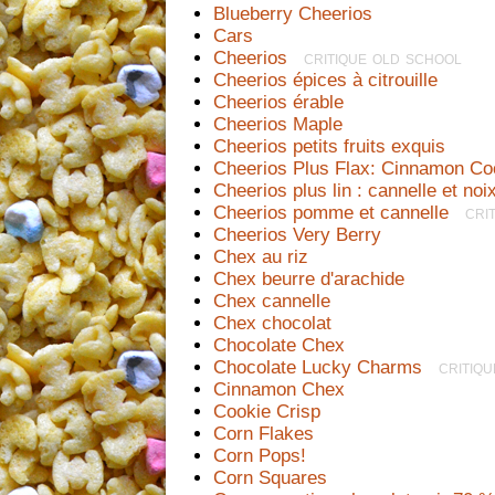
Blueberry Cheerios
Cars
Cheerios
  critique old school
Cheerios épices à citrouille
Cheerios érable
Cheerios Maple
Cheerios petits fruits exquis
Cheerios Plus Flax: Cinnamon Co
Cheerios plus lin : cannelle et no
Cheerios pomme et cannelle
  cri
Cheerios Very Berry
Chex au riz
Chex beurre d'arachide
Chex cannelle
Chex chocolat
Chocolate Chex
Chocolate Lucky Charms
  critiq
Cinnamon Chex
Cookie Crisp
Corn Flakes
Corn Pops!
Corn Squares