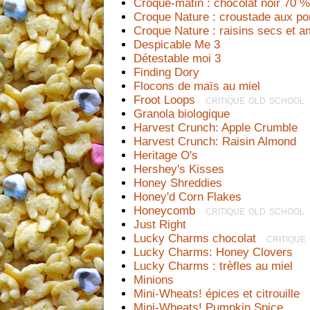
Croque-matin : chocolat noir 70 
Croque Nature : croustade aux 
Croque Nature : raisins secs et 
Despicable Me 3
Détestable moi 3
Finding Dory
Flocons de maïs au miel
Froot Loops
  critique old school
Granola biologique
Harvest Crunch: Apple Crumble
Harvest Crunch: Raisin Almond
Heritage O's
Hershey's Kisses
Honey Shreddies
Honey'd Corn Flakes
Honeycomb
  critique old school
Just Right
Lucky Charms chocolat
  critique
Lucky Charms: Honey Clovers
Lucky Charms : trèfles au miel
Minions
Mini-Wheats! épices et citrouille
Mini-Wheats! Pumpkin Spice